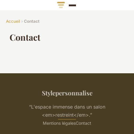
Accueil
›
Contact
Contact
Stylepersonnalise
“L'espace immense dans un salon
<em>restreint</em>.”
Mentions légales
Contact