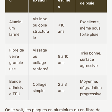
u
fixation
estimé
de pluie
e
Vis inox
Alumini
Excellente,
ou colle
+10
um
même sous
structura
ans
larmé
forte pluie
le
Fibre de
Vissage
Très bonne,
verre
ou
8 à 10
surface
granule
collage
ans
agressive
use
renforcé
Bande
Moyenne,
Collage
2 à 3
adhésiv
dégradation
simple
ans
e TPU
progressive
On le voit, les plaques en aluminium ou en fibre de