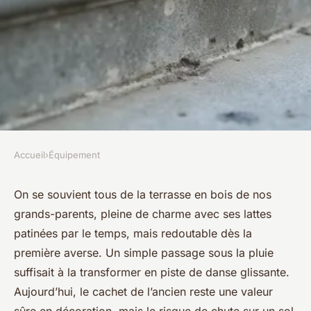
Accueil
›
Équipement
ÉQUIPEMENT
Évitez les chutes avec une
On se souvient tous de la terrasse en bois de nos
grands-parents, pleine de charme avec ses lattes
plaque antidérapante
patinées par le temps, mais redoutable dès la
extérieur
première averse. Un simple passage sous la pluie
suffisait à la transformer en piste de danse glissante.
Fabien
•
28/04/2026 14:07
•
9 min de lecture
Aujourd’hui, le cachet de l’ancien reste une valeur