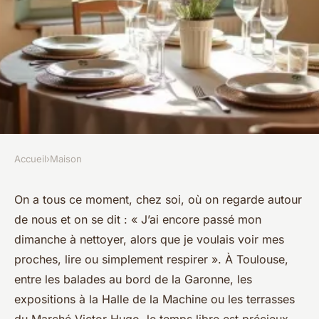
Accueil
›
Maison
MAISON
Ménage à domicile à Toulouse
On a tous ce moment, chez soi, où on regarde autour
de nous et on se dit : « J’ai encore passé mon
: un crédit d'impôt souvent
dimanche à nettoyer, alors que je voulais voir mes
sous-estimé
proches, lire ou simplement respirer ». À Toulouse,
entre les balades au bord de la Garonne, les
Aubine
•
06/04/2026 14:04
•
10 min de lecture
expositions à la Halle de la Machine ou les terrasses