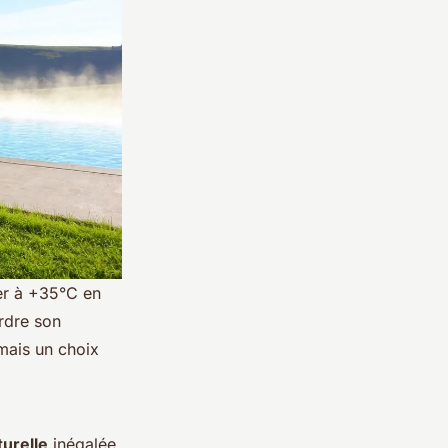
ier à +35°C en
erdre son
 mais un choix
turelle
inégalée,