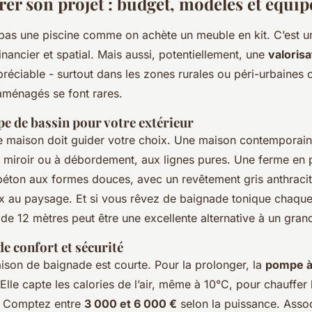
rer son projet : budget, modèles et équi
 pas une piscine comme on achète un meuble en kit. C’est u
financier et spatial. Mais aussi, potentiellement, une
valorisa
réciable - surtout dans les zones rurales ou péri-urbaines 
 aménagés se font rares.
pe de bassin pour votre extérieur
re maison doit guider votre choix. Une maison contemporain
n miroir ou à débordement, aux lignes pures. Une ferme en p
béton aux formes douces, avec un revêtement gris anthracit
ux au paysage. Et si vous rêvez de baignade tonique chaque
de 12 mètres peut être une excellente alternative à un gran
e confort et sécurité
saison de baignade est courte. Pour la prolonger, la
pompe à
Elle capte les calories de l’air, même à 10°C, pour chauffe
. Comptez entre
3 000 et 6 000 €
selon la puissance. Asso