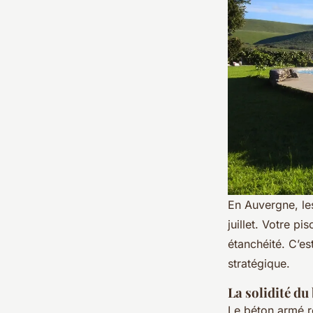
En Auvergne, le
juillet. Votre pi
étanchéité. C’es
stratégique.
La solidité d
Le béton armé re