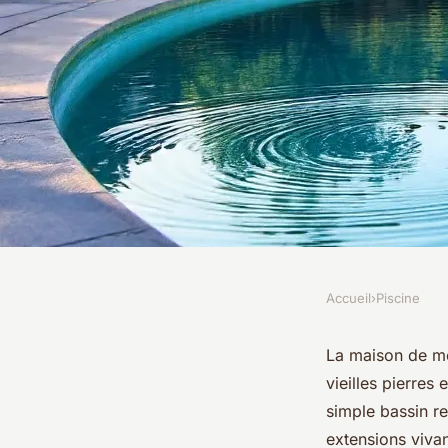
Accueil
›
Piscine
PISCINE
Top 5 constructeurs
La maison de me
vieilles pierres
Auvergne à considé
simple bassin re
extensions vivan