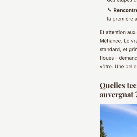
🔧
Rencontre
la première 
Et attention aux
Méfiance. Le vr
standard, et gr
floues - demand
vôtre. Une belle
Quelles tec
auvergnat 