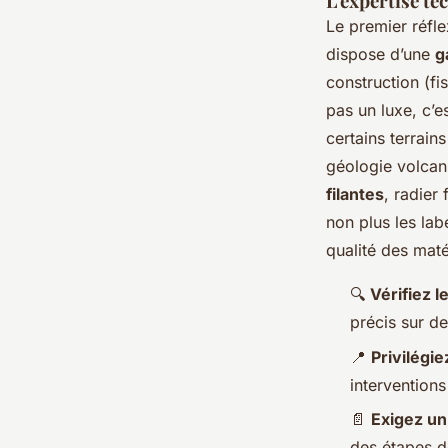
L'expertise te
Le premier réfle
dispose d’une
g
construction (fi
pas un luxe, c’e
certains terrain
géologie volcan
filantes
, radier
non plus les l
qualité des maté
🔍
Vérifiez l
précis sur de
📍
Privilégi
intervention
📄
Exigez un
des étapes d