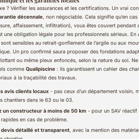
chnique et les garanties locales
xe ? Vérifier les assurances et les certifications. Un vrai co
arantie décennale
, non négociable. Cela signifie qu’en cas
ssure, affaissement, infiltration), vous êtes couvert pendant 
st une obligation légale pour les professionnels sérieux. En
s sont sensibles au retrait-gonflement de l’argile ou aux mou
ique. Un pro confirmé saura proposer des fondations adap
 flottant ou même pieux enfoncés, selon la nature du sol. N
abels comme
Qualipiscine
: ils garantissent un cahier des char
riaux à la traçabilité des travaux.
es avis clients locaux
- pas ceux d’un département voisin, m
s chantiers dans le 63 ou le 03.
ez un constructeur à moins de 50 km
- pour un SAV réactif 
s rapides en cas de problème.
 devis détaillé et transparent
, avec la mention des matéria
e chantier.