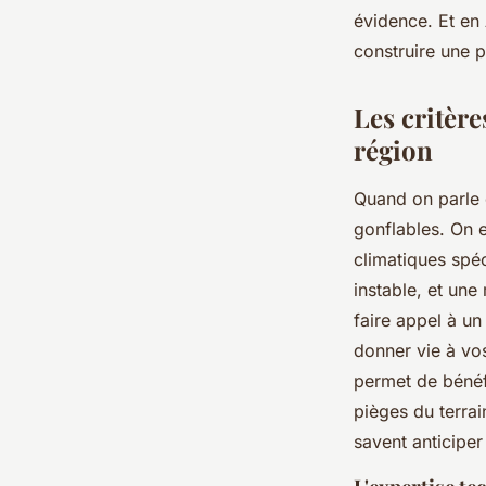
évidence. Et en 
Blancheline
•
01/04/2026 07:07
•
10 min de lecture
construire une p
Les critère
région
Quand on parle 
gonflables. On 
climatiques spéc
instable, et un
faire appel à un
donner vie à vo
permet de bénéfi
pièges du terrain
savent anticiper