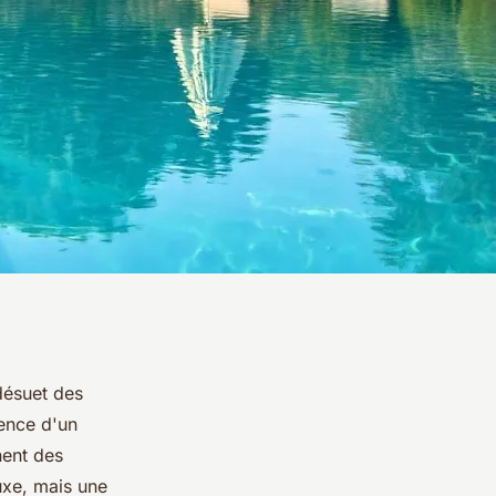
désuet des
sence d'un
nent des
uxe, mais une