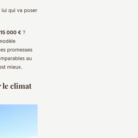
lui qui va poser
15 000 €
?
modèle
 des promesses
comparables au
est mieux.
 le climat