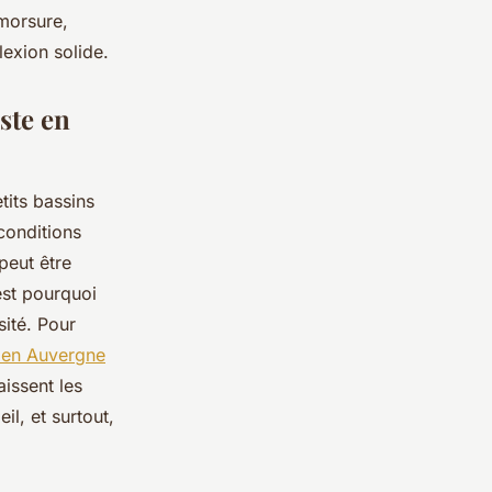
 morsure,
lexion solide.
ste en
tits bassins
conditions
peut être
est pourquoi
sité. Pour
e en Auvergne
issent les
il, et surtout,