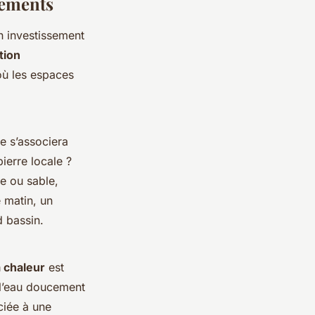
pements
n investissement
tion
où les espaces
e s’associera
ierre locale ?
e ou sable,
 matin, un
d bassin.
 chaleur
est
r l’eau doucement
ciée à une