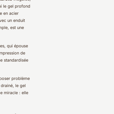
ni le gel profond
e en acier
vec un enduit
ple, est une
res, qui épouse
’impression de
ne standardisée
t poser problème
drainé, le gel
 miracle : elle