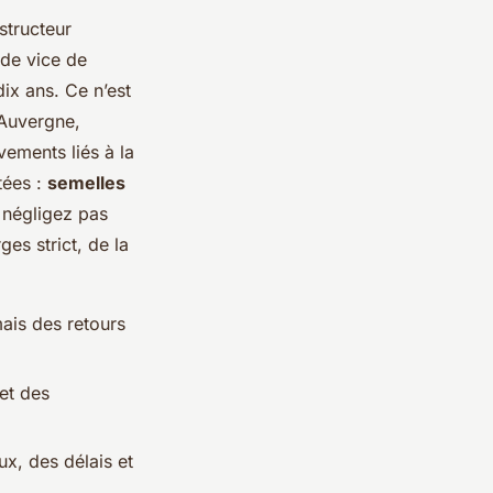
nstructeur
 de vice de
dix ans. Ce n’est
 Auvergne,
vements liés à la
tées :
semelles
e négligez pas
ges strict, de la
ais des retours
et des
ux, des délais et