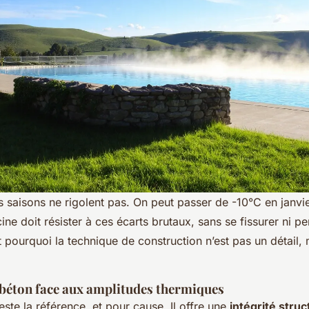
s saisons ne rigolent pas. On peut passer de -10°C en janv
scine doit résister à ces écarts brutaux, sans se fissurer ni p
t pourquoi la technique de construction n’est pas un détail,
u béton face aux amplitudes thermiques
ste la référence, et pour cause. Il offre une
intégrité struc