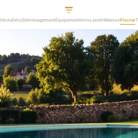
l
Actu
Déco
Déménagement
Équipement
Immo
Jardin
Maison
Piscine
T