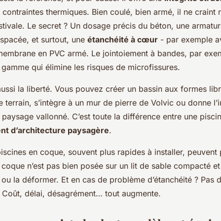
 contraintes thermiques. Bien coulé, bien armé, il ne craint 
 estivale. Le secret ? Un dosage précis du béton, une armatur
espacée, et surtout, une
étanchéité à cœur
- par exemple a
membrane en PVC armé. Le jointoiement à bandes, par exem
 gamme qui élimine les risques de microfissures.
aussi la liberté. Vous pouvez créer un bassin aux formes lib
e terrain, s’intègre à un mur de pierre de Volvic ou donne l
paysage vallonné. C’est toute la différence entre une pisci
nt d’architecture paysagère
.
 piscines en coque, souvent plus rapides à installer, peuven
la coque n’est pas bien posée sur un lit de sable compacté et 
 ou la déformer. Et en cas de problème d’étanchéité ? Pas de
e. Coût, délai, désagrément… tout augmente.