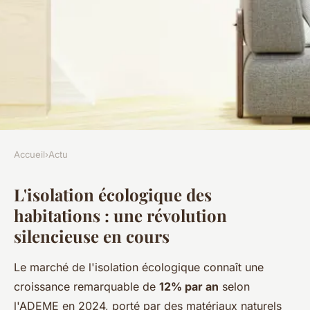
Accueil
›
Actu
ACTU
L'isolation écologique des
Pourquoi le liège expansé
habitations : une révolution
change votre approche de
silencieuse en cours
l'isolation durable
Le marché de l'isolation écologique connaît une
Elena
•
4 novembre 2025
•
7 min de lecture
croissance remarquable de
12% par an
selon
l'ADEME en 2024, porté par des matériaux naturels