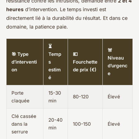
résistance contre les intrusions, demande entre
2 et 4
heures
d’intervention. Le temps investi est
directement lié à la durabilité du résultat. Et dans ce
domaine, la patience paie.
⏳
🚨
🎯 Type
Temp
💶
Niveau
d’interventi
s
Fourchette
d’urgenc
on
estim
de prix (€)
e
é
Porte
15-30
80-120
Élevé
claquée
min
Clé cassée
20-40
dans la
100-150
Élevé
min
serrure