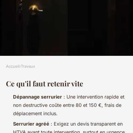
Accueil
›
Travaux
TRAVAUX
Ce qu'il faut retenir vite
Top services de serrurerie en
Belgique pour des urgences
Dépannage serrurier
: Une intervention rapide et
non destructive coûte entre 80 et 150 €, frais de
Auberte
•
01/07/2026 16:13
•
9 min de lecture
déplacement inclus.
Serrurier agréé
: Exigez un devis transparent en
HTVA avant toute intervention, surtout en urgence