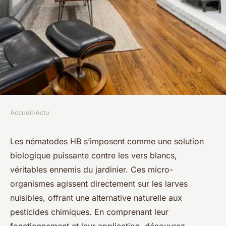
Accueil
›
Actu
ACTU
Découvrez les nématodes hb :
Les nématodes HB s’imposent comme une solution
biologique puissante contre les vers blancs,
un remède efficace contre les
véritables ennemis du jardinier. Ces micro-
vers blancs
organismes agissent directement sur les larves
nuisibles, offrant une alternative naturelle aux
Elena
•
17 février 2026
•
8 min de lecture
pesticides chimiques. En comprenant leur